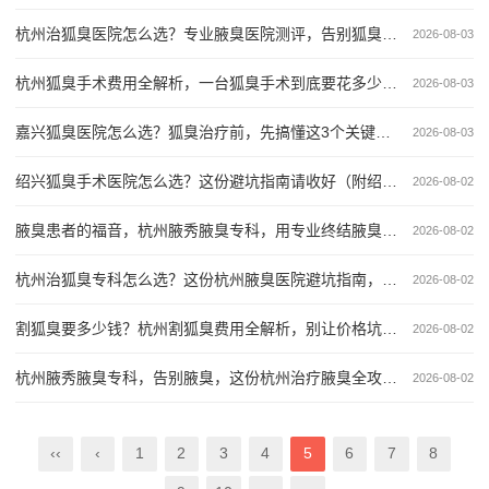
杭州治狐臭医院怎么选？专业腋臭医院测评，告别狐臭看这篇就够了
2026-08-03
杭州狐臭手术费用全解析，一台狐臭手术到底要花多少钱？附真实价格参考
2026-08-03
嘉兴狐臭医院怎么选？狐臭治疗前，先搞懂这3个关键点 中狐臭出现2次，符合要求）
2026-08-03
绍兴狐臭手术医院怎么选？这份避坑指南请收好（附绍兴腋臭手术对比）
2026-08-02
腋臭患者的福音，杭州腋秀腋臭专科，用专业终结腋臭尴尬
2026-08-02
杭州治狐臭专科怎么选？这份杭州腋臭医院避坑指南，治狐臭前必看
2026-08-02
割狐臭要多少钱？杭州割狐臭费用全解析，别让价格坑了你
2026-08-02
杭州腋秀腋臭专科，告别腋臭，这份杭州治疗腋臭全攻略请收好
2026-08-02
‹‹
‹
1
2
3
4
5
6
7
8