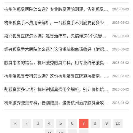
杭州治狐臭医院怎么选？专业腋臭医院测评，告别狐臭看这篇就够了
2026-08-03
杭州狐臭手术费用全解析，一台狐臭手术到底要花多少钱？附真实价格参考
2026-08-03
嘉兴狐臭医院怎么选？狐臭治疗前，先搞懂这3个关键点 中狐臭出现2次，符合要求）
2026-08-03
绍兴狐臭手术医院怎么选？这份避坑指南请收好（附绍兴腋臭手术对比）
2026-08-02
腋臭患者的福音，杭州腋秀腋臭专科，用专业终结腋臭尴尬
2026-08-02
杭州治狐臭专科怎么选？这份杭州腋臭医院避坑指南，治狐臭前必看
2026-08-02
割狐臭要多少钱？杭州割狐臭费用全解析，别让价格坑了你
2026-08-02
杭州腋秀腋臭专科，告别腋臭，这份杭州治疗腋臭全攻略请收好
2026-08-02
‹‹
‹
3
4
5
6
7
8
9
10