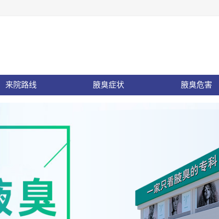
来院路线
腋臭症状
腋臭危害