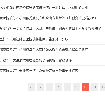
术多少钱？这笔价格账到底值不值？一次讲清手术费用的真相
家医院较好？杭州腋秀腋臭专科给出专业解答（割狐臭关键看技术）
多少钱？一文说清腋臭手术费用与价值，别再为腋臭手术多少钱纠结了
里好？杭州祛腋臭医院选择指南，告别腋下异味
哪家医院好？杭州狐臭手术医院怎么选？这份避坑指南请收好
少钱？一文讲清杭州祛狐臭的价格真相与省钱攻略
家医院最好？专业医疗博主教你避开杭州腋臭治疗误区！
‹‹
‹
6
7
8
9
10
11
1