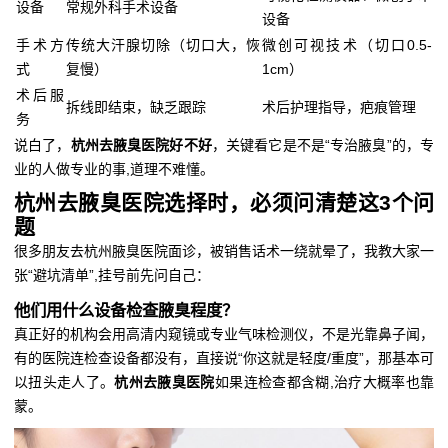
设备
常规外科手术设备
设备
手术方
传统大汗腺切除（切口大，恢
微创可视技术（切口0.5-
式
复慢）
1cm）
术后服
拆线即结束，缺乏跟踪
术后护理指导，疤痕管理
务
说白了，
杭州去腋臭医院好不好
，关键看它是不是“专治腋臭”的，专
业的人做专业的事,道理不难懂。
杭州去腋臭医院选择时，必须问清楚这3个问
题
很多朋友去杭州腋臭医院面诊，被销售话术一绕就晕了，我教大家一
张“避坑清单”,挂号前先问自己：
他们用什么设备检查腋臭程度？
真正好的机构会用高清内窥镜或专业气味检测仪，不是光靠鼻子闻，
有的医院连检查设备都没有，直接说“你这就是轻度/重度”，那基本可
以扭头走人了。
杭州去腋臭医院
如果连检查都含糊,治疗大概率也靠
蒙。