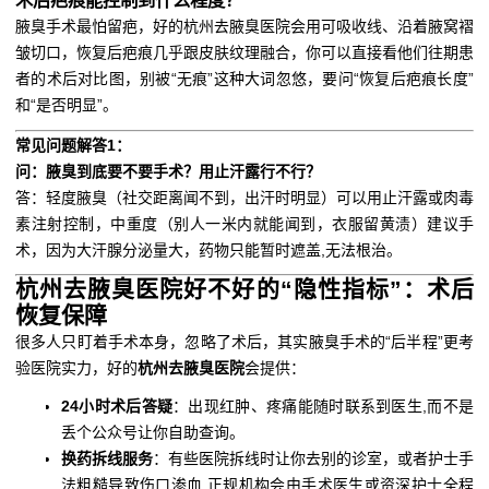
术后疤痕能控制到什么程度？
腋臭手术最怕留疤，好的杭州去腋臭医院会用可吸收线、沿着腋窝褶
皱切口，恢复后疤痕几乎跟皮肤纹理融合，你可以直接看他们往期患
者的术后对比图，别被“无痕”这种大词忽悠，要问“恢复后疤痕长度”
和“是否明显”。
常见问题解答1：
问：腋臭到底要不要手术？用止汗露行不行？
答：轻度腋臭（社交距离闻不到，出汗时明显）可以用止汗露或肉毒
素注射控制，中重度（别人一米内就能闻到，衣服留黄渍）建议手
术，因为大汗腺分泌量大，药物只能暂时遮盖,无法根治。
杭州去腋臭医院好不好的“隐性指标”：术后
恢复保障
很多人只盯着手术本身，忽略了术后，其实腋臭手术的“后半程”更考
验医院实力，好的
杭州去腋臭医院
会提供：
24小时术后答疑
：出现红肿、疼痛能随时联系到医生,而不是
丢个公众号让你自助查询。
换药拆线服务
：有些医院拆线时让你去别的诊室，或者护士手
法粗糙导致伤口渗血,正规机构会由手术医生或资深护士全程