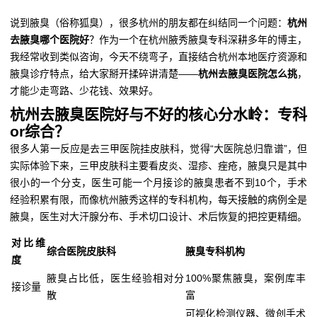
说到腋臭（俗称狐臭），很多杭州的朋友都在纠结同一个问题：
杭州
去腋臭哪个医院好
？作为一个在杭州腋秀腋臭专科深耕多年的博主，
我经常收到类似咨询，今天不绕弯子，直接结合杭州本地医疗资源和
腋臭诊疗特点，给大家掰开揉碎讲清楚——
杭州去腋臭医院怎么挑
，
才能少走弯路、少花钱、效果好。
杭州去腋臭医院好与不好的核心分水岭：专科
or综合？
很多人第一反应是去三甲医院挂皮肤科，觉得“大医院总归靠谱”，但
实际体验下来，三甲皮肤科主要看皮炎、湿疹、痤疮，腋臭只是其中
很小的一个分支，医生可能一个月接诊的腋臭患者不到10个，手术
经验积累有限，而像杭州腋秀这样的专科机构，每天接触的病例全是
腋臭，医生对大汗腺分布、手术切口设计、术后恢复的把控更精细。
对比维
综合医院皮肤科
腋臭专科机构
度
腋臭占比低，医生经验相对分
100%聚焦腋臭，案例库丰
接诊量
散
富
可视化检测仪器、微创手术