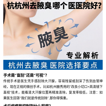
手术是“盲刮”还是“可视”？
传统手术是医生凭手感刮除大汗腺，容易残留或刮深了伤到血管神
经，现在正规的微创手术，比如杭州腋秀用的“改良小切口+高清镜下
直视”技术，能看清大汗腺位置再精准清除，复发率极低，注意：如
果医生回答“我们就是传统刮除”,那你得慎重。