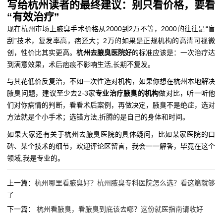
写给杭州读者的最终建议：别只看价格，要看
“有效治疗”
现在杭州市场上腋臭手术价格从2000到2万不等，2000的往往是“盲
刮”技术，复发率高，疤还大；2万的如果是正规机构的高清可视微
创，性价比其实更高。
杭州去腋臭医院好
的标准应该是：一次治疗达
到满意效果，术后疤痕不影响生活,长期不复发。
与其花低价反复治，不如一次性选对机构，如果你想在杭州本地解决
腋臭问题，建议至少去2-3家
专业治疗腋臭的机构
做对比，听一听他
们对你病情的判断，看看术后案例，再做决定，腋臭不是绝症，选对
方法就是个小手术；选错方法,折腾的是自己的身体和时间。
如果大家还有关于杭州去腋臭医院的具体疑问，比如某家医院的口
碑、某个技术的细节，欢迎评论区留言，我会一一解答，毕竟在这个
领域,我是专业的。
上一篇：
杭州哪里看腋臭好？杭州腋臭专科医院怎么选？看这篇就够
了
下一篇：
杭州看腋臭，看腋臭到底该去哪？这份就医指南请收好