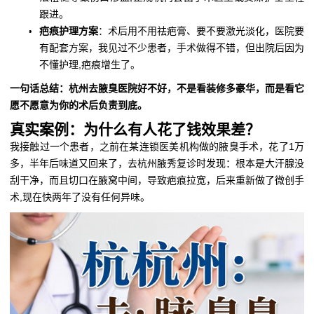
跟进。
疤痕护理方案
：术后用不用祛疤膏、要不要激光淡化，医院要
有配套方案，我见过不少患者，手术做得不错，但出院后因为
不懂护理,疤痕增生了。
一句话总结：杭州去腋臭医院好不好，不是看装修多豪华，而是看它
愿不愿意为你的术后负责到底。
真实案例：为什么有人花了钱效果差？
我接触过一个患者，之前在某连锁医美机构做的腋臭手术，花了1万
多，半年后味道又回来了，去杭州腋秀复诊时发现：根本是大汗腺没
刮干净，而且切口在腋窝中间，导致疤痕拉宽，后来重新做了微创手
术,现在快两年了没有任何异味。