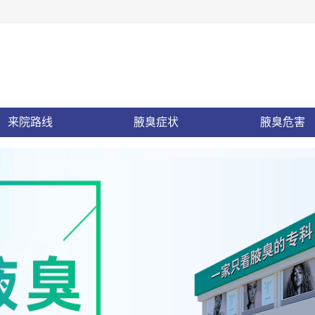
来院路线
腋臭症状
腋臭危害