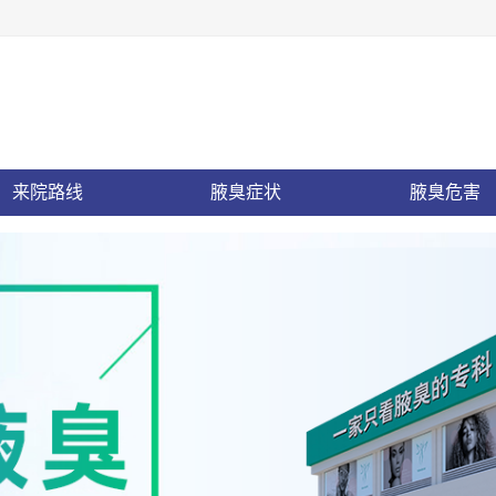
来院路线
腋臭症状
腋臭危害