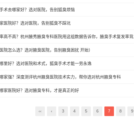
手术去哪家好？选对医院，告别狐臭烦恼
家医院好？选对医院，告别狐臭不踩坑
率高不高？杭州腋秀腋臭专科医院用这组数据告诉你，腋臭手术复发率背
医院怎么选？选对腋臭医院，告别腋臭困扰 开始）
哪里好？选对医院和术式，狐臭手术才能一劳永逸
哪家强？深度测评杭州腋臭医院技术实力，帮你选对杭州腋臭专科
哪家医院好？选对腋臭专科，才是真正的好
‹‹
‹
3
4
5
6
7
8
9