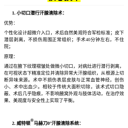
1.
小切口潜行汗腺清除术：
优势：
个性化设计超微介入口，术后自然美观符合军检标准；皮下
潜层剥离，不损伤周围正常组织；
手术
40分钟左右，
不住
院；
原理：
通过在腋下纹理褶皱处做微小切口，对病灶进行潜行剥离，
在可视状态下精准定位并清除异常大汗腺组织，从根源上切
断异味来源。术中不损伤表层皮肤与正常血管神经，创伤
小、术中出血少。相较于传统大面积切除，该术式切口隐
蔽、术后几乎隐痕，不影响腋窝外观与肢体活动，在治疗效
果、美观度与安全性上实现了平衡。
®
2.
威特顿
马赫刀
0°汗腺清除系统：