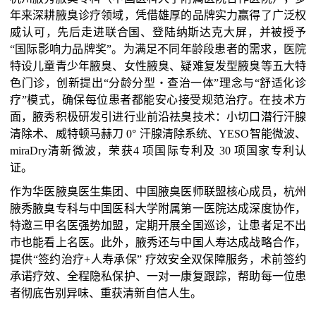
年
来深耕腋臭诊疗领域
，凭借雄厚的品牌实力赢得了广泛权
威认可，先后走进联合国、登陆纳斯达克大屏，并被授予
“国际影响力品牌奖”。为满足不同年龄段患者的需求，
医院
特设儿童青少年
腋臭、女性腋臭、疑难复发型腋臭等五大特
色门诊，
创新提出
“分龄分型・查治一体”理念与“舒适化诊
疗”模式，
确保每位患者都能
安心接受规范治疗。
在技术方
面，腋秀积极研发引进行业
前沿祛臭技术：小切口潜行汗腺
清除术、威特顿马赫刀
0° 汗腺清除系统
、
YESO智能微波、
miraDry清新微波
，荣获
4 项国际专利及 30 项国家专利认
证
。
作为华医腋臭医生集团、中国腋臭医师联盟核心成员，
杭州
腋秀腋臭专科
与
中国医科大学附属第一医院
达成深度协作，
特邀三甲名医强势加盟，
定期开展全国巡诊，
让患者
足不出
市也能
看上名医
。此外，腋秀
还与中国人寿达成战略合作，
提供
“签约治疗
+人寿
承保
” 疗效安全双保障服务，术前签约
承诺疗效
、
全程隐私保护、一对一康复跟踪，帮助每一位患
者彻底告别异味、重获清新自信人生。