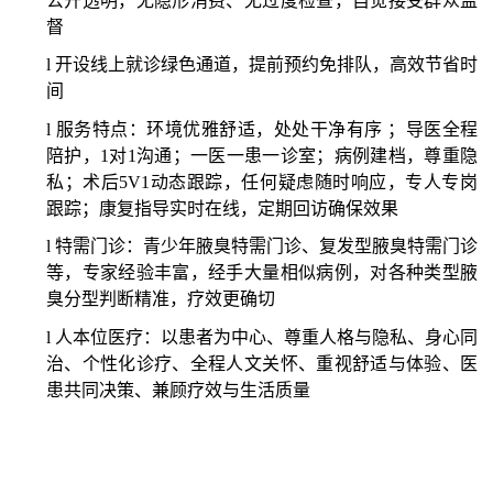
公开透明，无隐形消费、无过度检查，自觉接受群众监
督
l
开设线上就诊绿色通道，
提前预约免排队
，高效节省时
间
l
服务特点：
环境优雅舒适
，处处干净有序
；导医
全程
陪护，
1对1沟通；一医一患一诊室；病例建档，尊重隐
私；术后5V1动态跟踪，任何疑虑随时响应，专人专岗
跟踪；
康复指导实时在线
，定期回访
确保效果
l
特需门诊：青少年腋臭特需门诊、复发型腋臭特需门诊
等，专家经验丰富，经手大量相似病例，对各种类型腋
臭分型判断精准，疗效更确切
l
人本位医疗：以患者为中心、尊重人格与隐私、身心同
治、个性化诊疗、全程人文关怀、重视舒适与体验、医
患共同决策、兼顾疗效与生活质量