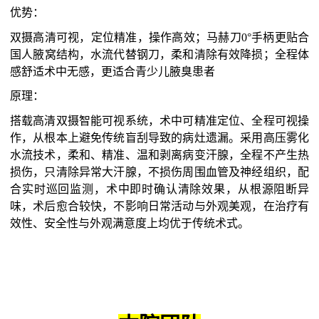
优势：
双摄高清可视
，定位精准，操作高效
；马赫刀
0°手柄更贴合
国人
腋
窝结构，
水流
代替钢刀，
柔和
清除
有效降损；全程体
感舒适术中无感，更适合青少儿腋臭患者
原理：
搭载高清双摄智能可视系统，术中可精准定位、全程可视操
作，从根本上避免传统盲刮导致的病灶遗漏。采用高压雾化
水流技术，柔和、精准、温和剥离病变汗腺，全程不产生热
损伤，只清除异常大汗腺，不损伤周围血管及神经组织，配
合实时巡回监测，术中即时确认清除效果，从根源阻断异
味，术后愈合较快，不影响日常活动与外观美观，在治疗有
效性、安全性与外观满意度上均优于传统术式。