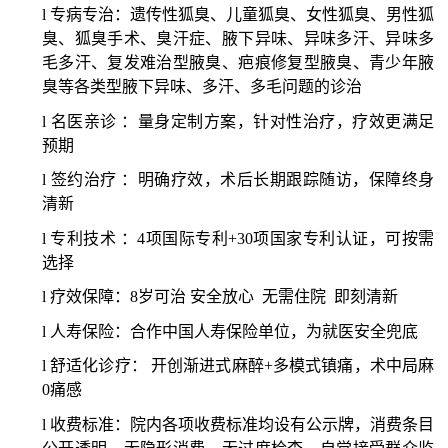
l
专病专治：遗传性狐臭、儿童狐臭、女性狐臭、男性狐
臭、狐臭手术、臭汗症、腋下异味、异味多汗、异味多
毛多汗、复发难治型腋臭、疤痕修复型腋臭、青少年腋
臭等各类型腋下异味、多汗、多毛问题的诊治
l
名医亲诊
：量身定制方案，针对性治疗，疗效更满足
预期
l
签约治疗
：明确疗效，术后长期跟踪随访，保障终身
清新
l
专利技术
：
4项国际专利+30项国家专利认证，可按需
选择
l
疗效保障：
8岁可治 安全放心
无需住院
即刻清新
l
人寿保险：合作中国人寿保险单位，为就医安全兜底
l
舒适化诊疗：
开创渐进式麻醉
+多模式镇痛，术中局麻
0痛感
l
收费标准：
院内各项收费标准均设有公示牌，消费条目