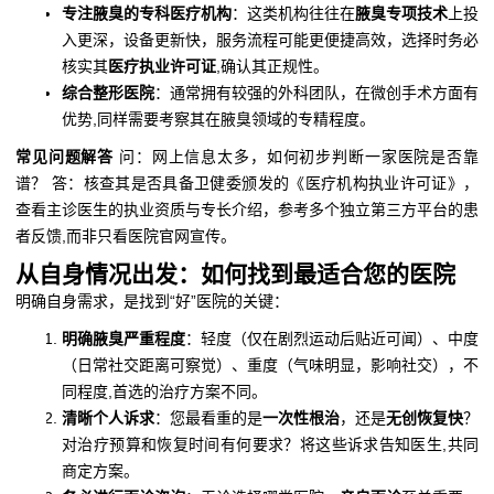
专注腋臭的专科医疗机构
：这类机构往往在
腋臭专项技术
上投
入更深，设备更新快，服务流程可能更便捷高效，选择时务必
核实其
医疗执业许可证
,确认其正规性。
综合整形医院
：通常拥有较强的外科团队，在微创手术方面有
优势,同样需要考察其在腋臭领域的专精程度。
常见问题解答
问：网上信息太多，如何初步判断一家医院是否靠
谱？ 答：核查其是否具备卫健委颁发的《医疗机构执业许可证》，
查看主诊医生的执业资质与专长介绍，参考多个独立第三方平台的患
者反馈,而非只看医院官网宣传。
从自身情况出发：如何找到最适合您的医院
明确自身需求，是找到“好”医院的关键：
明确腋臭严重程度
：轻度（仅在剧烈运动后贴近可闻）、中度
（日常社交距离可察觉）、重度（气味明显，影响社交），不
同程度,首选的治疗方案不同。
清晰个人诉求
：您最看重的是
一次性根治
，还是
无创恢复快
？
对治疗预算和恢复时间有何要求？将这些诉求告知医生,共同
商定方案。