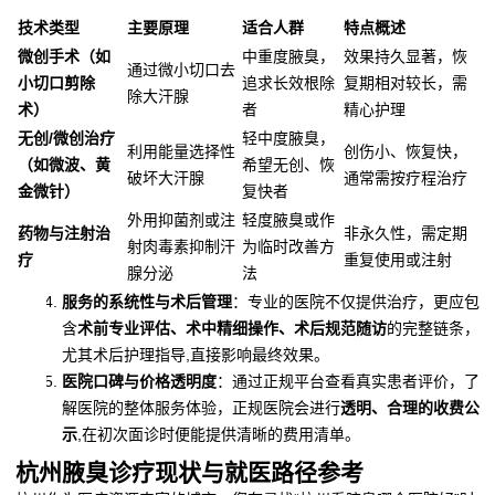
技术类型
主要原理
适合人群
特点概述
微创手术（如
中重度腋臭，
效果持久显著，恢
通过微小切口去
小切口剪除
追求长效根除
复期相对较长，需
除大汗腺
术）
者
精心护理
无创/微创治疗
轻中度腋臭，
利用能量选择性
创伤小、恢复快，
（如微波、黄
希望无创、恢
破坏大汗腺
通常需按疗程治疗
金微针）
复快者
外用抑菌剂或注
轻度腋臭或作
药物与注射治
非永久性，需定期
射肉毒素抑制汗
为临时改善方
疗
重复使用或注射
腺分泌
法
服务的系统性与术后管理
：专业的医院不仅提供治疗，更应包
含
术前专业评估、术中精细操作、术后规范随访
的完整链条，
尤其术后护理指导,直接影响最终效果。
医院口碑与价格透明度
：通过正规平台查看真实患者评价，了
解医院的整体服务体验，正规医院会进行
透明、合理的收费公
示
,在初次面诊时便能提供清晰的费用清单。
杭州腋臭诊疗现状与就医路径参考