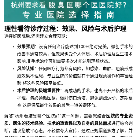
理性看待诊疗过程：效果、风险与术后护理
选择好医院后,还需建立合理预期：
效果预期
：没有任何治疗能达到100%绝对完美，微创手术的
改善率通常较高，但效果也受个人体质、术后护理及医生技术
影响,非手术治疗可能需要多次才能达到理想状态。
风险认知
：任何医疗行为都有风险，如感染、血肿、疤痕形成
或效果不理想，专业医院的价值就在于通过规范操作和丰富经
验,将这些风险降至最低。
术后护理的极端重要性
：再成功的手术，也离不开严格的术后
护理，务必遵循医嘱，做好伤口清洁、避免剧烈运动、定期复
查,这是保障最佳效果的最后一道关键环节。
解答“杭州看腋臭哪个医院好”这一问题，需要您结合
医院的专业资
质、医生的技术经验、技术的适宜性以及自身的具体需求
进行综合判
断，建议您放平心态，不轻信夸大宣传，通过正规渠道多方了解，并