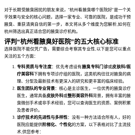
对于长期受腋臭困扰的朋友来说，“杭州看腋臭哪个医院好”是一个关
乎效果与安全的核心问题，选择一家专业、可靠的医院，是成功干预
腋臭、重获清爽自信的第一步，本文将从多个维度为您解析,如何在
杭州筛选出真正适合您的腋臭诊疗机构。
评判“杭州看腋臭好医院”的五大核心标准
选择医院不能仅凭广告，需要综合考察其专业性,以下是您可以重点
关注的五个方面：
专科资质与专注度
：优先考虑设有
腋臭专科门诊
或
皮肤科/医
疗美容科
下拥有专项诊疗组的医院，这类机构往往对腋臭的病
理、分型及最新技术有更深入的研究和更丰富的临床经验。
医生团队的专业背景
：核心是主诊医生，一位优秀的腋臭诊疗
医生，通常具备
皮肤外科
或
整形美容外科
背景，拥有丰富的腋
臭微创手术或非手术经验，您可以查询医生的资质、案例积累
及患者评价。
诊疗技术的先进性与多样性
：没有一种方法适合所有人，好的
医院应能提供
阶梯化、个性化
的方案，以下表格对比了主流技
术,供您参考：