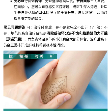
务必进行面诊咨询
：无论选择哪类医院，
亲自面诊
至关重要，
在面诊中，您可以直观感受医院环境、与医生深入沟通，让医
生亲自评估您的具体情况（如汗腺分布、皮肤状况）,从而获
得量身定制的建议。
常见问题解答
问：治疗腋臭后，是不是就完全不出汗了？ 答：不
是，规范的腋臭治疗目标是
清除或破坏分泌不饱和脂肪酸的大汗腺
（顶泌汗腺）
，而负责体温调节的小汗腺会大部分保留，治疗后腋下
仍会正常排汗,但异味将得到根本性消除。